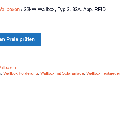
allboxen
/ 22kW Wallbox, Typ 2, 32A, App, RFID
en Preis prüfen
allboxen
r:
Wallbox Förderung
,
Wallbox mit Solaranlage
,
Wallbox Testsieger