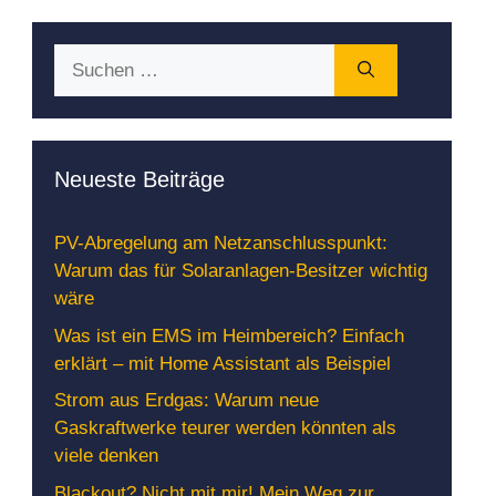
Suchen
nach:
Neueste Beiträge
PV-Abregelung am Netzanschlusspunkt:
Warum das für Solaranlagen-Besitzer wichtig
wäre
Was ist ein EMS im Heimbereich? Einfach
erklärt – mit Home Assistant als Beispiel
Strom aus Erdgas: Warum neue
Gaskraftwerke teurer werden könnten als
viele denken
Blackout? Nicht mit mir! Mein Weg zur