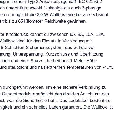
zeug mit einem Typ 2 Anschluss (gemäß IEC 62196-2
ion unterstützt sowohl 1-phasige als auch 3-phasige
ern ermöglicht die 22kW Wallbox eine bis zu sechsmal
it bis zu 65 Kilometer Reichweite gewinnen.
. Per Knopfdruck kannst du zwischen 6A, 8A, 10A, 13A,
Wallbox ideal für den Einsatz in Verbindung mit
n 8-Schichten-Sicherheitssystem, das Schutz vor
nnung, Unterspannung, Kurzschluss und Überhitzung
Tonnen und einer Sturzsicherheit aus 1 Meter Höhe
- und staubdicht und hält extremen Temperaturen von -40℃
nn durchgeführt werden, um eine sichere Verbindung zu
s Gesamtmoduls ermöglicht den direkten Anschluss des
el, was die Sicherheit erhöht. Das Ladekabel besteht zu
gkeit und ein schnelles Laden garantiert. Die Wallbox ist