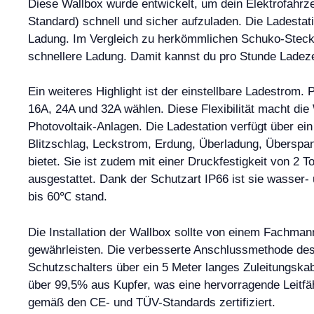
Diese Wallbox wurde entwickelt, um dein Elektrofahr
Standard) schnell und sicher aufzuladen. Die Ladestat
Ladung. Im Vergleich zu herkömmlichen Schuko-Steck
schnellere Ladung. Damit kannst du pro Stunde Ladeze
Ein weiteres Highlight ist der einstellbare Ladestrom
16A, 24A und 32A wählen. Diese Flexibilität macht die 
Photovoltaik-Anlagen. Die Ladestation verfügt über ei
Blitzschlag, Leckstrom, Erdung, Überladung, Überspa
bietet. Sie ist zudem mit einer Druckfestigkeit von 2 
ausgestattet. Dank der Schutzart IP66 ist sie wasser
bis 60℃ stand.
Die Installation der Wallbox sollte von einem Fachma
gewährleisten. Die verbesserte Anschlussmethode de
Schutzschalters über ein 5 Meter langes Zuleitungskab
über 99,5% aus Kupfer, was eine hervorragende Leitfähi
gemäß den CE- und TÜV-Standards zertifiziert.