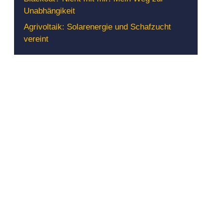
Unabhängikeit
Agrivoltaik: Solarenergie und Schafzucht
vereint