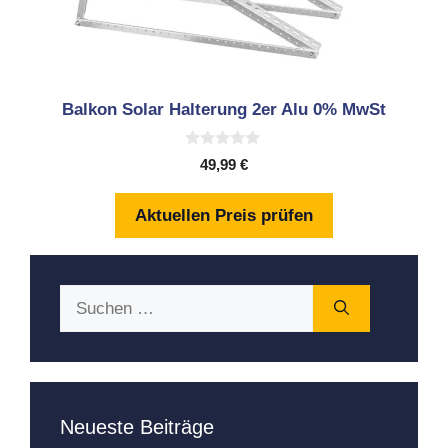
Balkon Solar Halterung 2er Alu 0% MwSt
0
49,99
€
v
o
n
Aktuellen Preis prüfen
5
Suchen
nach:
Neueste Beiträge