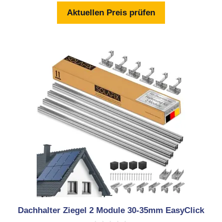
n
Aktuellen Preis prüfen
5
Dachhalter Ziegel 2 Module 30-35mm EasyClick