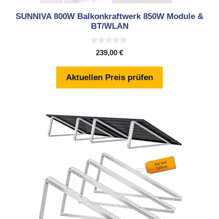
SUNNIVA 800W Balkonkraftwerk 850W Module &
BT/WLAN
0
239,00
€
v
o
n
Aktuellen Preis prüfen
5