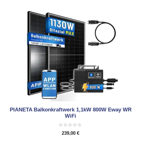
PIANETA Balkonkraftwerk 1,1kW 800W Eway WR
WiFi
0
239,00
€
v
o