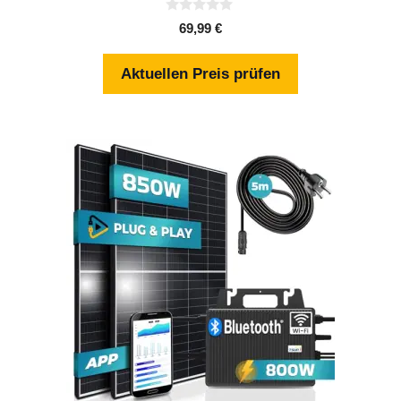
0
69,99
€
v
o
n
Aktuellen Preis prüfen
5