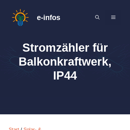
Zum
Inhalt
e-infos
MENÜ
springen
Stromzähler für
Balkonkraftwerk,
IP44
Start
/
Solar- &