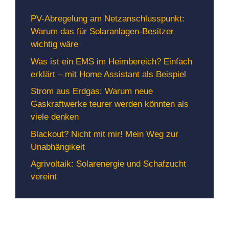
PV-Abregelung am Netzanschlusspunkt:
Warum das für Solaranlagen-Besitzer
wichtig wäre
Was ist ein EMS im Heimbereich? Einfach
erklärt – mit Home Assistant als Beispiel
Strom aus Erdgas: Warum neue
Gaskraftwerke teurer werden könnten als
viele denken
Blackout? Nicht mit mir! Mein Weg zur
Unabhängikeit
Agrivoltaik: Solarenergie und Schafzucht
vereint