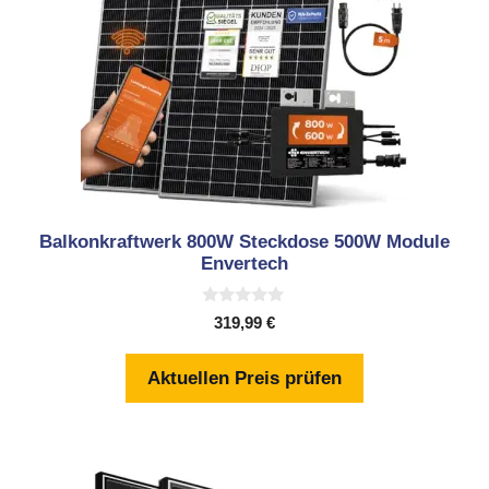
Balkonkraftwerk 800W Steckdose 500W Module
Envertech
0
319,99
€
v
o
n
Aktuellen Preis prüfen
5