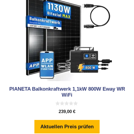
PIANETA Balkonkraftwerk 1,1kW 800W Eway WR
WiFi
0
239,00
€
v
o
n
Aktuellen Preis prüfen
5