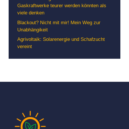
Gaskraftwerke teurer werden könnten als
viele denken
Blackout? Nicht mit mir! Mein Weg zur
Unabhängikeit
Agrivoltaik: Solarenergie und Schafzucht
vereint