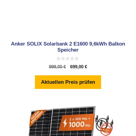
Anker SOLIX Solarbank 2 E1600 9,6kWh Balkon
Speicher
0
Ursprünglicher
Aktueller
999,00
€
699,00
€
v
Preis
Preis
o
n
war:
ist:
Aktuellen Preis prüfen
5
999,00 €
699,00 €.