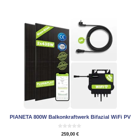
PIANETA 800W Balkonkraftwerk Bifazial WiFi PV
0
259,00
€
v