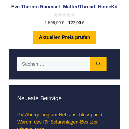
Eve Thermo Raumset, Matter/Thread, HomeKit
0
Ursprünglicher
Aktueller
1.599,00
€
127,00
€
v
Preis
Preis
o
n
war:
ist:
Aktuellen Preis prüfen
5
1.599,00 €
127,00 €.
Suchen
nach:
Neueste Beiträge
PV-Abregelung am Netzanschlusspunkt:
Warum das für Solaranlagen-Besitzer