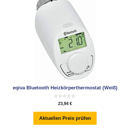
eqiva Bluetooth Heizkörperthermostat (Weiß)
0
23,94
€
v
o
n
Aktuellen Preis prüfen
5