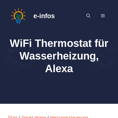
Zum
Inhalt
e-infos
MENÜ
springen
WiFi Thermostat für
Wasserheizung,
Alexa
Start
/
Smart Home
/
Heizungssteuerung