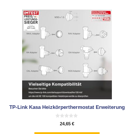
TP-Link Kasa Heizkörperthermostat Erweiterung
0
24,65
€
v
o