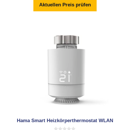
n
Aktuellen Preis prüfen
5
Hama Smart Heizkörperthermostat WLAN