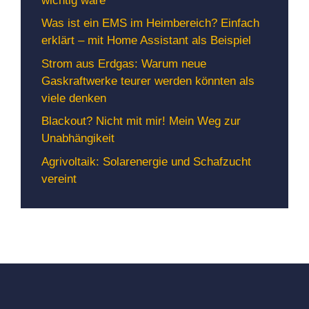
wichtig wäre
Was ist ein EMS im Heimbereich? Einfach
erklärt – mit Home Assistant als Beispiel
Strom aus Erdgas: Warum neue
Gaskraftwerke teurer werden könnten als
viele denken
Blackout? Nicht mit mir! Mein Weg zur
Unabhängikeit
Agrivoltaik: Solarenergie und Schafzucht
vereint