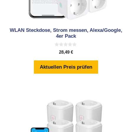
WLAN Steckdose, Strom messen, Alexa/Google,
4er Pack
0
28,49
€
v
o
n
Aktuellen Preis prüfen
5