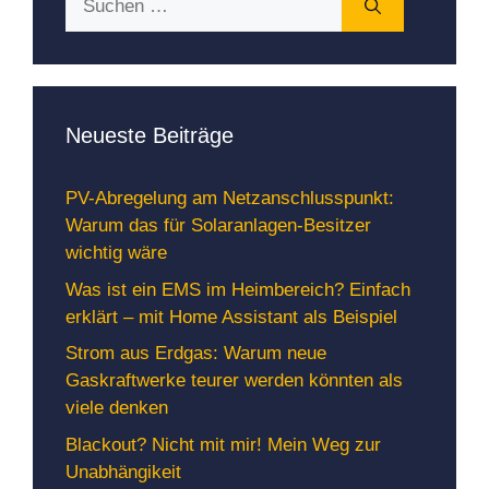
nach:
Neueste Beiträge
PV-Abregelung am Netzanschlusspunkt:
Warum das für Solaranlagen-Besitzer
wichtig wäre
Was ist ein EMS im Heimbereich? Einfach
erklärt – mit Home Assistant als Beispiel
Strom aus Erdgas: Warum neue
Gaskraftwerke teurer werden könnten als
viele denken
Blackout? Nicht mit mir! Mein Weg zur
Unabhängikeit