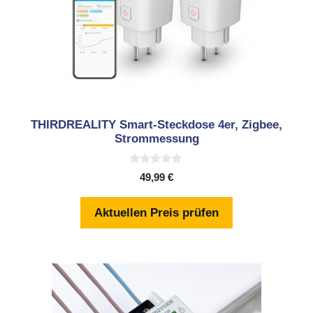
THIRDREALITY Smart-Steckdose 4er, Zigbee,
Strommessung
0
49,99
€
v
o
n
Aktuellen Preis prüfen
5