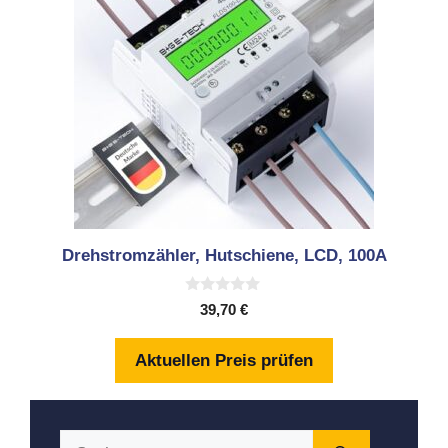
Drehstromzähler, Hutschiene, LCD, 100A
0
39,70
€
v
o
n
Aktuellen Preis prüfen
5
Suchen