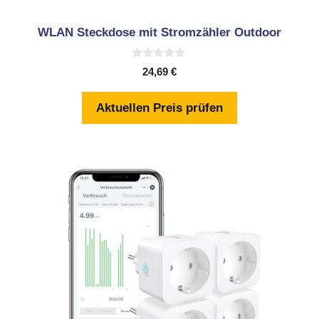
WLAN Steckdose mit Stromzähler Outdoor
0
24,69
€
v
o
n
Aktuellen Preis prüfen
5