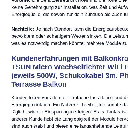
Vorteile:
Die Benutzerfreundlichkeit und die hohe Ener
keine Genehmigung zur Installation, was Zeit und Aufw
Energiequelle, die sowohl für dein Zuhause als auch fü
Nachteile:
Je nach Standort kann die Energieausbeute 
bewölktem oder schattigem Wetter sinken. Die Leistu
was es notwendig machen könnte, mehrere Module zu i
Kundenerfahrungen mit Balkonkra
TSUN Micro Wechselrichter WiFi B
jeweils 500W, Schukokabel 3m, Ph
Terrasse Balkon
Kunden loben vor allem die einfache Installation und 
Energieproduktion. Ein Nutzer schreibt: „Ich konnte da
täglich, wie die Einsparungen steigen! Es ist fantasti
anderer Kunde hebt die Langlebigkeit der Module hervo
sind auch stabil und bieten eine langanhaltende Leistu