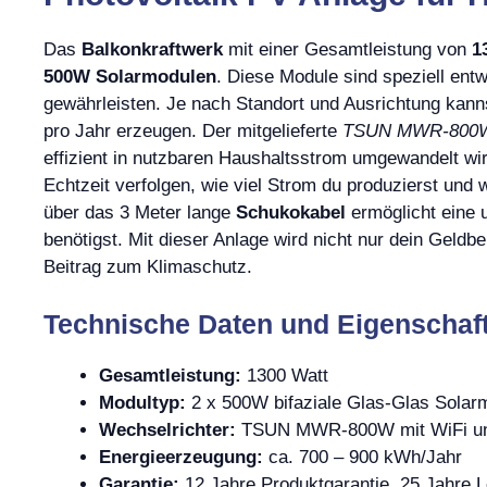
Das
Balkonkraftwerk
mit einer Gesamtleistung von
1
500W Solarmodulen
. Diese Module sind speziell ent
gewährleisten. Je nach Standort und Ausrichtung kan
pro Jahr erzeugen. Der mitgelieferte
TSUN MWR-800W 
effizient in nutzbaren Haushaltsstrom umgewandelt wir
Echtzeit verfolgen, wie viel Strom du produzierst und
über das 3 Meter lange
Schukokabel
ermöglicht eine u
benötigst. Mit dieser Anlage wird nicht nur dein Geldb
Beitrag zum Klimaschutz.
Technische Daten und Eigenschaf
Gesamtleistung:
1300 Watt
Modultyp:
2 x 500W bifaziale Glas-Glas Solar
Wechselrichter:
TSUN MWR-800W mit WiFi un
Energieerzeugung:
ca. 700 – 900 kWh/Jahr
Garantie:
12 Jahre Produktgarantie, 25 Jahre L