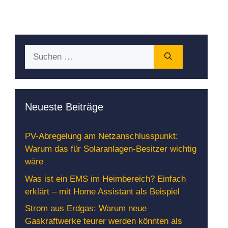
Suchen
nach:
Neueste Beiträge
PV-Abregelung am Netzanschlusspunkt:
Warum das für Solaranlagen-Besitzer wichtig
wäre
Was ist ein EMS im Heimbereich? Einfach
erklärt – mit Home Assistant als Beispiel
Strom aus Erdgas: Warum neue
Gaskraftwerke teurer werden könnten als